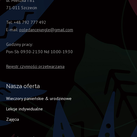
ul. Mieszka I 81
71-011 Szczecin
Tel: +48 792 777 492
E-mail:
poledancejungle@gmail.com
Godziny pracy:
Pon-Sb 09:30-21:30 Nd 10:00-19:30
Rejestr czynności przetwarzania
Nasza oferta
Wieczory panieńskie & urodzinowe
Lekcje indywidualne
Zajęcia