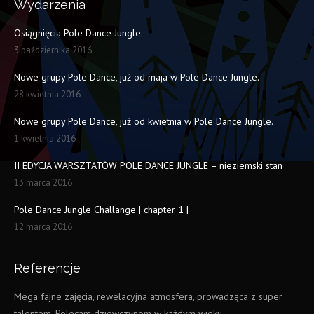
Wydarzenia
Osiągnięcia Pole Dance Jungle.
3 października 2016
Nowe grupy Pole Dance, już od maja w Pole Dance Jungle.
28 kwietnia 2016
Nowe grupy Pole Dance, już od kwietnia w Pole Dance Jungle.
1 kwietnia 2016
II EDYCJA WARSZTATÓW POLE DANCE JUNGLE – nieziemski stan
13 marca 2016
Pole Dance Jungle Challange | chapter 1 |
12 marca 2016
Referencje
Mega fajne zajęcia, rewelacyjna atmosfera, prowadząca z super
N
talentem. Polecam dziewczynom w każdym wieku.
z