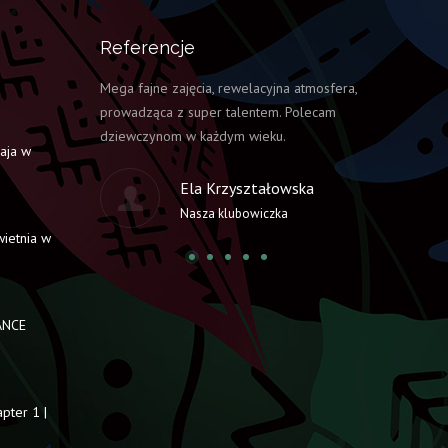
Referencje
Mega fajne zajęcia, rewelacyjna atmosfera,
Naprawdę fajn
prowadząca z super talentem. Polecam
moja żona ucz
dziewczynom w każdym wieku.
Dagmary to z
aja w
pozytywnie. 
Ela Krzyształowska
Nasza klubowiczka
wietnia w
ANCE
pter 1 |