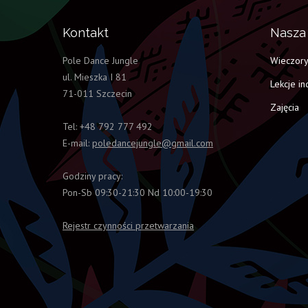
Kontakt
Nasza 
Pole Dance Jungle
Wieczory
ul. Mieszka I 81
Lekcje i
71-011 Szczecin
Zajęcia
Tel: +48 792 777 492
E-mail:
poledancejungle@gmail.com
Godziny pracy:
Pon-Sb 09:30-21:30 Nd 10:00-19:30
Rejestr czynności przetwarzania