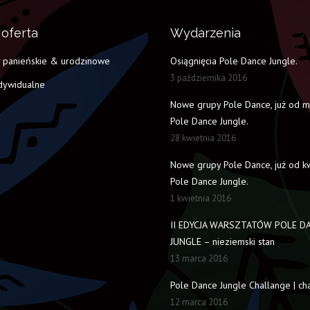
oferta
Wydarzenia
 panieńskie & urodzinowe
Osiągnięcia Pole Dance Jungle.
3 października 2016
ndywidualne
Nowe grupy Pole Dance, już od m
Pole Dance Jungle.
28 kwietnia 2016
Nowe grupy Pole Dance, już od k
Pole Dance Jungle.
1 kwietnia 2016
II EDYCJA WARSZTATÓW POLE D
JUNGLE – nieziemski stan
13 marca 2016
Pole Dance Jungle Challange | cha
12 marca 2016