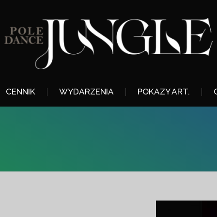
CENNIK
WYDARZENIA
POKAZY ART.
You are here: