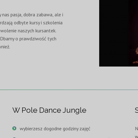
nas pasja, dobra zabawa, ale i
rdzają odbyte kursy i szkolenia
wolenie naszych kursantek.
h. Dbamy o prawdziwość tych
nież.
W Pole Dance Jungle
wybierzesz dogodne godziny zajęć
N
w