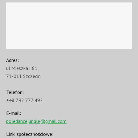
Adres:
ul Mieszka I 81,
71-011 Szczecin
Telefon:
+48 792 777 492
E-mail:
poledancejungle@gmail.com
Linki społecznościowe: