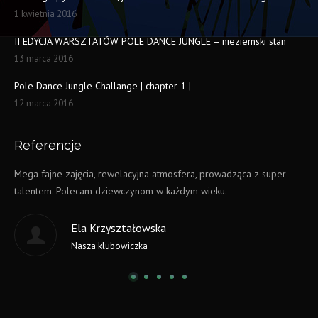
1 kwietnia 2016
II EDYCJA WARSZTATÓW POLE DANCE JUNGLE – nieziemski stan
13 marca 2016
Pole Dance Jungle Challange | chapter 1 |
12 marca 2016
Referencje
Mega fajne zajęcia, rewelacyjna atmosfera, prowadząca z super
N
talentem. Polecam dziewczynom w każdym wieku.
z
P
Ela Krzyształowska
Nasza klubowiczka